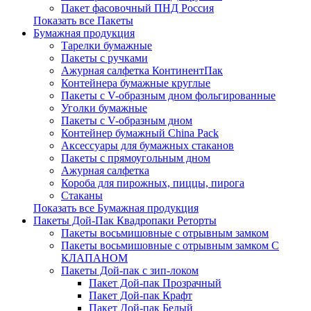
Пакет фасовочный ПНД Россия
Показать все Пакеты
Бумажная продукция
Тарелки бумажные
Пакеты с ручками
Ажурная салфетка КонтинентПак
Контейнера бумажные круглые
Пакеты с V-образным дном фольгированные
Уголки бумажные
Пакеты с V-образным дном
Контейнер бумажный China Pack
Аксессуары для бумажных стаканов
Пакеты с прямоугольным дном
Ажурная салфетка
Короба для пирожных, пиццы, пирога
Стаканы
Показать все Бумажная продукция
Пакеты Дой-Пак Квадропаки Реторты
Пакеты восьмишовные с отрывным замком
Пакеты восьмишовные с отрывным замком С
КЛАПАНОМ
Пакеты Дой-пак с зип-локом
Пакет Дой-пак Прозрачный
Пакет Дой-пак Крафт
Пакет Дой-пак Белый