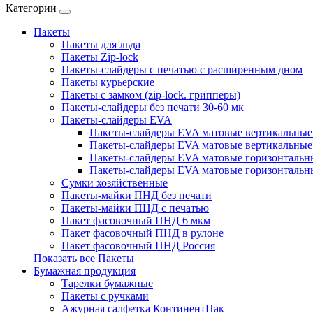
Категории
Пакеты
Пакеты для льда
Пакеты Zip-lock
Пакеты-слайдеры с печатью с расширенным дном
Пакеты курьерские
Пакеты с замком (zip-lock. грипперы)
Пакеты-слайдеры без печати 30-60 мк
Пакеты-слайдеры EVA
Пакеты-слайдеры EVA матовые вертикальные 
Пакеты-слайдеры EVA матовые вертикальные
Пакеты-слайдеры EVA матовые горизонтальны
Пакеты-слайдеры EVA матовые горизонтальн
Сумки хозяйственные
Пакеты-майки ПНД без печати
Пакеты-майки ПНД с печатью
Пакет фасовочный ПНД 6 мкм
Пакет фасовочный ПНД в рулоне
Пакет фасовочный ПНД Россия
Показать все Пакеты
Бумажная продукция
Тарелки бумажные
Пакеты с ручками
Ажурная салфетка КонтинентПак