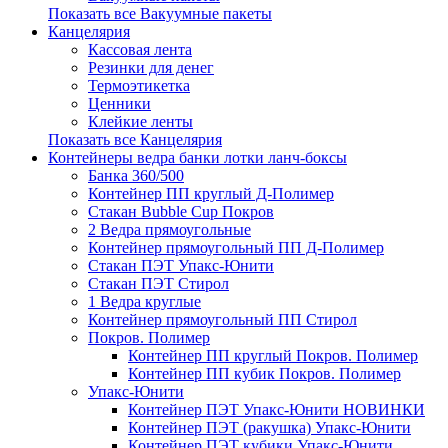
Показать все Вакуумные пакеты
Канцелярия
Кассовая лента
Резинки для денег
Термоэтикетка
Ценники
Клейкие ленты
Показать все Канцелярия
Контейнеры ведра банки лотки ланч-боксы
Банка 360/500
Контейнер ПП круглый Д-Полимер
Стакан Bubble Cup Покров
2 Ведра прямоугольные
Контейнер прямоугольный ПП Д-Полимер
Стакан ПЭТ Упакс-Юнити
Стакан ПЭТ Стирол
1 Ведра круглые
Контейнер прямоугольный ПП Стирол
Покров. Полимер
Контейнер ПП круглый Покров. Полимер
Контейнер ПП кубик Покров. Полимер
Упакс-Юнити
Контейнер ПЭТ Упакс-Юнити НОВИНКИ
Контейнер ПЭТ (ракушка) Упакс-Юнити
Контейнер ПЭТ кубики Упакс-Юнити