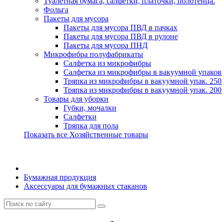
Туалетная бумага, салфетки, платочки, полотенца.
Фольга
Пакеты для мусора
Пакеты для мусора ПВД в пачках
Пакеты для мусора ПВД в рулоне
Пакеты для мусора ПНД
Микрофибра полуфабрикаты
Салфетка из микрофибры
Салфетка из микрофибры в вакуумной упаков
Тряпка из микрофибры в вакуумной упак. 250
Тряпка из микрофибры в вакуумной упак. 200
Товары для уборки
Губки, мочалки
Салфетки
Тряпка для пола
Показать все Хозяйственные товары
Бумажная продукция
Аксессуары для бумажных стаканов