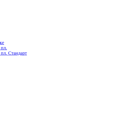
ке
 пл.
 пл. Стандарт