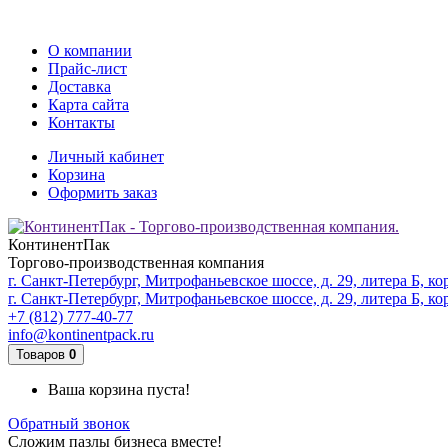
О компании
Прайс-лист
Доставка
Карта сайта
Контакты
Личный кабинет
Корзина
Оформить заказ
КонтинентПак
Торгово-производственная компания
г. Санкт-Петербург, Митрофаньевское шоссе, д. 29, литера Б, ко
г. Санкт-Петербург, Митрофаньевское шоссе, д. 29, литера Б, ко
+7 (812) 777-40-77
info@kontinentpack.ru
Товаров
0
Ваша корзина пуста!
Обратный звонок
Сложим пазлы бизнеса вместе!