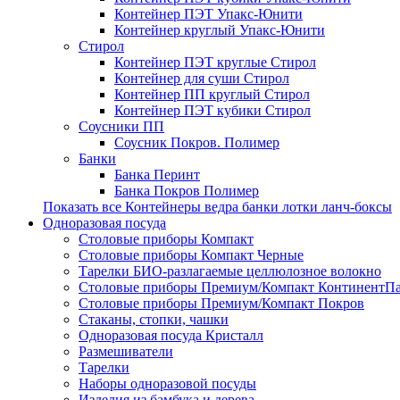
Контейнер ПЭТ Упакс-Юнити
Контейнер круглый Упакс-Юнити
Стирол
Контейнер ПЭТ круглые Стирол
Контейнер для суши Стирол
Контейнер ПП круглый Стирол
Контейнер ПЭТ кубики Стирол
Соусники ПП
Соусник Покров. Полимер
Банки
Банка Перинт
Банка Покров Полимер
Показать все Контейнеры ведра банки лотки ланч-боксы
Одноразовая посуда
Столовые приборы Компакт
Столовые приборы Компакт Черные
Тарелки БИО-разлагаемые целлюлозное волокно
Столовые приборы Премиум/Компакт КонтинентП
Столовые приборы Премиум/Компакт Покров
Стаканы, стопки, чашки
Одноразовая посуда Кристалл
Размешиватели
Тарелки
Наборы одноразовой посуды
Изделия из бамбука и дерева