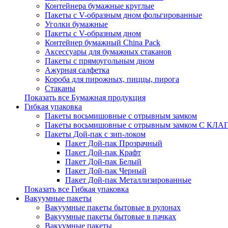
Контейнера бумажные круглые
Пакеты с V-образным дном фольгированные
Уголки бумажные
Пакеты с V-образным дном
Контейнер бумажный China Pack
Аксессуары для бумажных стаканов
Пакеты с прямоугольным дном
Ажурная салфетка
Короба для пирожных, пиццы, пирога
Стаканы
Показать все Бумажная продукция
Гибкая упаковка
Пакеты восьмишовные с отрывным замком
Пакеты восьмишовные с отрывным замком С К
Пакеты Дой-пак с зип-локом
Пакет Дой-пак Прозрачный
Пакет Дой-пак Крафт
Пакет Дой-пак Белый
Пакет Дой-пак Черный
Пакет Дой-пак Металлизированные
Показать все Гибкая упаковка
Вакуумные пакеты
Вакуумные пакеты бытовые в рулонах
Вакуумные пакеты бытовые в пачках
Вакуумные пакеты