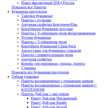
Пакет фасовочный ПНД Россия
Показать все Пакеты
Бумажная продукция
Тарелки бумажные
Пакеты с ручками
Ажурная салфетка КонтинентПак
Контейнера бумажные круглые
Пакеты с V-образным дном фольгированные
Уголки бумажные
Пакеты с V-образным дном
Контейнер бумажный China Pack
Аксессуары для бумажных стаканов
Пакеты с прямоугольным дном
Ажурная салфетка
Короба для пирожных, пиццы, пирога
Стаканы
Показать все Бумажная продукция
Гибкая упаковка
Пакеты восьмишовные с отрывным замком
Пакеты восьмишовные с отрывным замком С
КЛАПАНОМ
Пакеты Дой-пак с зип-локом
Пакет Дой-пак Прозрачный
Пакет Дой-пак Крафт
Пакет Дой-пак Белый