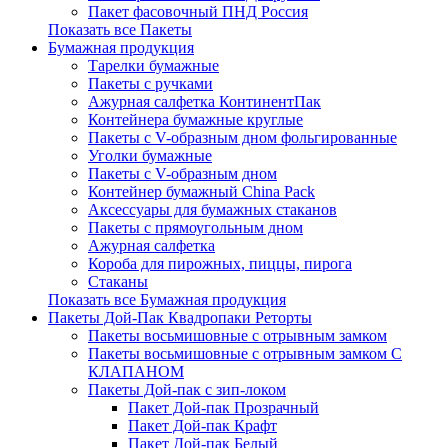
Пакет фасовочный ПНД Россия
Показать все Пакеты
Бумажная продукция
Тарелки бумажные
Пакеты с ручками
Ажурная салфетка КонтинентПак
Контейнера бумажные круглые
Пакеты с V-образным дном фольгированные
Уголки бумажные
Пакеты с V-образным дном
Контейнер бумажный China Pack
Аксессуары для бумажных стаканов
Пакеты с прямоугольным дном
Ажурная салфетка
Короба для пирожных, пиццы, пирога
Стаканы
Показать все Бумажная продукция
Пакеты Дой-Пак Квадропаки Реторты
Пакеты восьмишовные с отрывным замком
Пакеты восьмишовные с отрывным замком С
КЛАПАНОМ
Пакеты Дой-пак с зип-локом
Пакет Дой-пак Прозрачный
Пакет Дой-пак Крафт
Пакет Дой-пак Белый