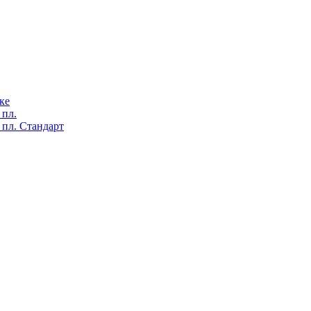
ке
 пл.
 пл. Стандарт