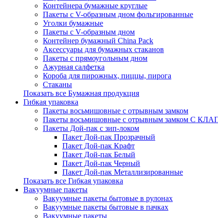
Контейнера бумажные круглые
Пакеты с V-образным дном фольгированные
Уголки бумажные
Пакеты с V-образным дном
Контейнер бумажный China Pack
Аксессуары для бумажных стаканов
Пакеты с прямоугольным дном
Ажурная салфетка
Короба для пирожных, пиццы, пирога
Стаканы
Показать все Бумажная продукция
Гибкая упаковка
Пакеты восьмишовные с отрывным замком
Пакеты восьмишовные с отрывным замком С К
Пакеты Дой-пак с зип-локом
Пакет Дой-пак Прозрачный
Пакет Дой-пак Крафт
Пакет Дой-пак Белый
Пакет Дой-пак Черный
Пакет Дой-пак Металлизированные
Показать все Гибкая упаковка
Вакуумные пакеты
Вакуумные пакеты бытовые в рулонах
Вакуумные пакеты бытовые в пачках
Вакуумные пакеты