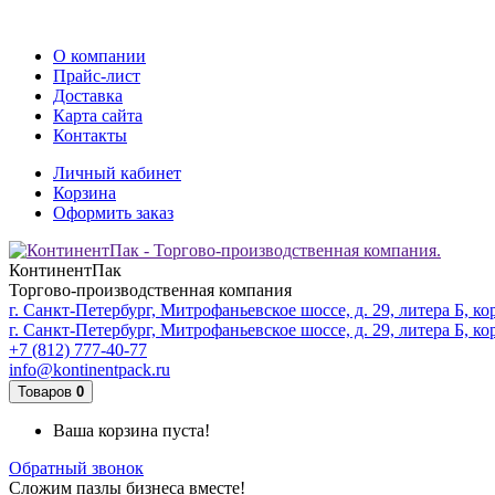
О компании
Прайс-лист
Доставка
Карта сайта
Контакты
Личный кабинет
Корзина
Оформить заказ
КонтинентПак
Торгово-производственная компания
г. Санкт-Петербург, Митрофаньевское шоссе, д. 29, литера Б, ко
г. Санкт-Петербург, Митрофаньевское шоссе, д. 29, литера Б, ко
+7 (812) 777-40-77
info@kontinentpack.ru
Товаров
0
Ваша корзина пуста!
Обратный звонок
Сложим пазлы бизнеса вместе!