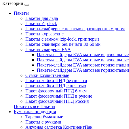
Категории
Пакеты
Пакеты для льда
Пакеты Zip-lock
Пакеты-слайдеры с печатью с расширенным дном
Пакеты курьерские
Пакеты с замком (zip-lock. грипперы)
Пакеты-слайдеры без печати 30-60 мк
Пакеты-слайдеры EVA
Пакеты-слайдеры EVA матовые вертикальные 
Пакеты-слайдеры EVA матовые вертикальные
Пакеты-слайдеры EVA матовые горизонтальны
Пакеты-слайдеры EVA матовые горизонтальн
Сумки хозяйственные
Пакеты-майки ПНД без печати
Пакеты-майки ПНД с печатью
Пакет фасовочный ПНД 6 мкм
Пакет фасовочный ПНД в рулоне
Пакет фасовочный ПНД Россия
Показать все Пакеты
Бумажная продукция
Тарелки бумажные
Пакеты с ручками
Ажурная салфетка КонтинентПак