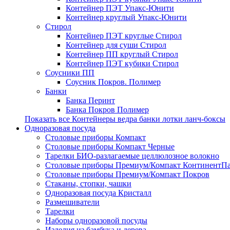
Контейнер ПЭТ Упакс-Юнити
Контейнер круглый Упакс-Юнити
Стирол
Контейнер ПЭТ круглые Стирол
Контейнер для суши Стирол
Контейнер ПП круглый Стирол
Контейнер ПЭТ кубики Стирол
Соусники ПП
Соусник Покров. Полимер
Банки
Банка Перинт
Банка Покров Полимер
Показать все Контейнеры ведра банки лотки ланч-боксы
Одноразовая посуда
Столовые приборы Компакт
Столовые приборы Компакт Черные
Тарелки БИО-разлагаемые целлюлозное волокно
Столовые приборы Премиум/Компакт КонтинентП
Столовые приборы Премиум/Компакт Покров
Стаканы, стопки, чашки
Одноразовая посуда Кристалл
Размешиватели
Тарелки
Наборы одноразовой посуды
Изделия из бамбука и дерева