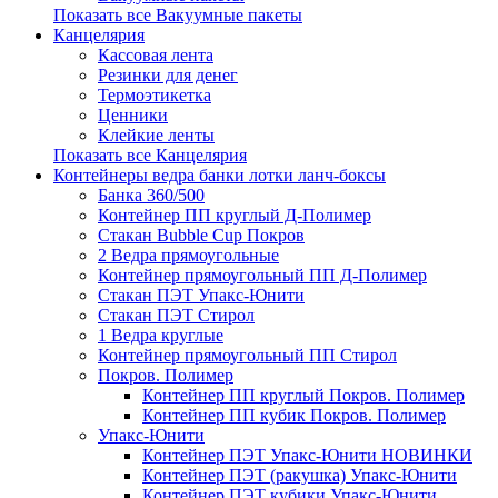
Показать все Вакуумные пакеты
Канцелярия
Кассовая лента
Резинки для денег
Термоэтикетка
Ценники
Клейкие ленты
Показать все Канцелярия
Контейнеры ведра банки лотки ланч-боксы
Банка 360/500
Контейнер ПП круглый Д-Полимер
Стакан Bubble Cup Покров
2 Ведра прямоугольные
Контейнер прямоугольный ПП Д-Полимер
Стакан ПЭТ Упакс-Юнити
Стакан ПЭТ Стирол
1 Ведра круглые
Контейнер прямоугольный ПП Стирол
Покров. Полимер
Контейнер ПП круглый Покров. Полимер
Контейнер ПП кубик Покров. Полимер
Упакс-Юнити
Контейнер ПЭТ Упакс-Юнити НОВИНКИ
Контейнер ПЭТ (ракушка) Упакс-Юнити
Контейнер ПЭТ кубики Упакс-Юнити