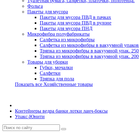
Туалетная бумага, салфетки, платочки, полотенца.
Фольга
Пакеты для мусора
Пакеты для мусора ПВД в пачках
Пакеты для мусора ПВД в рулоне
Пакеты для мусора ПНД
Микрофибра полуфабрикаты
Салфетка из микрофибры
Салфетка из микрофибры в вакуумной упаков
Тряпка из микрофибры в вакуумной упак. 250
Тряпка из микрофибры в вакуумной упак. 200
Товары для уборки
Губки, мочалки
Салфетки
Тряпка для пола
Показать все Хозяйственные товары
Контейнеры ведра банки лотки ланч-боксы
Упакс-Юнити